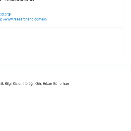
cid.org/
tp://www.researcherid.com/rid/
ik Bilgi Sistemi © öğr. Gör. Erkan Günerhan