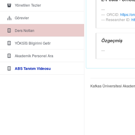
Yönetilen Tezler
ORCID:
https://or
Görevler
Researcher ID:
ht
Ders Notları
Özgeçmiş
YÖKSİS Bilgirimi Getir
Akademik Personel Ara
ABS Tanıtım Videosu
Kafkas Üniversitesi Akadem