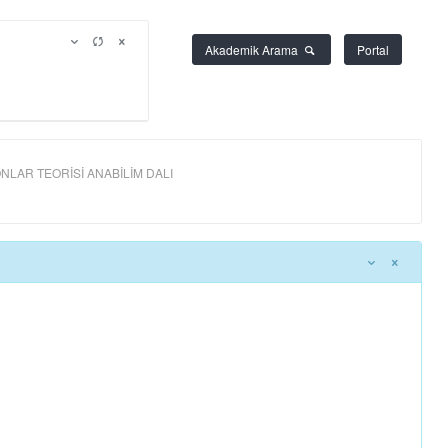
Akademik Arama
Portal
NLAR TEORİSİ ANABİLİM DALI