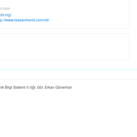
il.com
cid.org/
tp://www.researcherid.com/rid/
ik Bilgi Sistemi © öğr. Gör. Erkan Günerhan