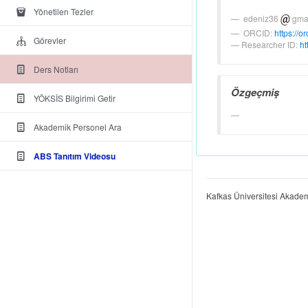
Yönetilen Tezler
edeniz36
gma
ORCID:
https://or
Görevler
Researcher ID:
ht
Ders Notları
Özgeçmiş
YÖKSİS Bilgirimi Getir
Akademik Personel Ara
ABS Tanıtım Videosu
Kafkas Üniversitesi Akadem