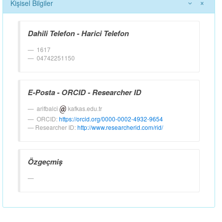
Kişisel Bilgiler
Dahili Telefon - Harici Telefon
1617
04742251150
E-Posta - ORCID - Researcher ID
arifbalci
kafkas.edu.tr
ORCID:
https://orcid.org/0000-0002-4932-9654
Researcher ID:
http://www.researcherid.com/rid/
Özgeçmiş